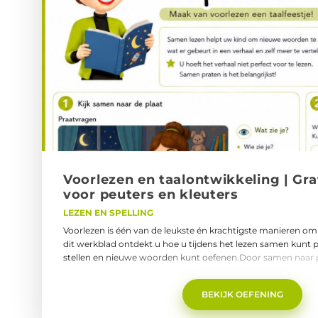
Voor­le­zen en taal­ont­wik­ke­ling | Gr
voor peu­ters en kleu­ters
LEZEN EN SPELLING
Voorlezen is één van de leukste én krachtigste manieren om 
dit werkblad ontdekt u hoe u tijdens het lezen samen kunt 
stellen en nieuwe woorden kunt oefenen.Door samen naar pl
verhalen te praten leert uw kind:nieuwe woorden;beter luis
maken;fantaseren en vertellen.Zelfs een paar minuten per 
BEKIJK OEFENING
verschil.Waarom is voorlezen belangrijk voor taalontwikkeli
door samen te praten en te luisteren. Tijdens het voorlezen