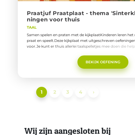
Praat­juf Praat­plaat - thema 'Sin­ter­k
nin­gen voor thuis
TAAL
Samen spelen en praten met de kijkplaatKinderen leren het m
praat en speelt.Deze kijkplaat met uitgeschreven oefeningen
voor.Je kunt er thuis allerlei taalspelletjes mee doen die he
het stellen en beantwoorden van vragen én het beter begri
Praatjuf Praatplaat thema Sinterklaas
BEKIJK OEFENING
1
2
3
4
›
Wij zijn aangesloten bij