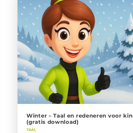
Win­ter – Taal en re­de­ne­ren voor kin
(gra­tis down­load)
TAAL