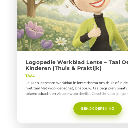
Lo­go­pe­die Werk­blad Lente – Taal O
Kin­de­ren (Thuis & Prak­tijk)
TAAL
Leuk en leerzaam werkblad in lente thema om thuis of in de
met taal.Met woordenschat, zinsbouw, taalbegrip en praatvr
tekenopdracht en visuele woordenlijst.Geschikt voor jonge 
direct te printen en samen te gebruiken.Ontdek hier de gra
BEKIJK OEFENING