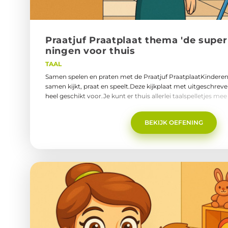
Praat­juf Praat­plaat thema 'de su­per­
nin­gen voor thuis
TAAL
Samen spelen en praten met de Praatjuf PraatplaatKinderen 
samen kijkt, praat en speelt.Deze kijkplaat met uitgeschrev
heel geschikt voor.Je kunt er thuis allerlei taalspelletjes me
woordenschat, het stellen en beantwoorden van vragen én h
opdrachten.praatjuf-praatplaat-thema-supermarkt.pdf
BEKIJK OEFENING