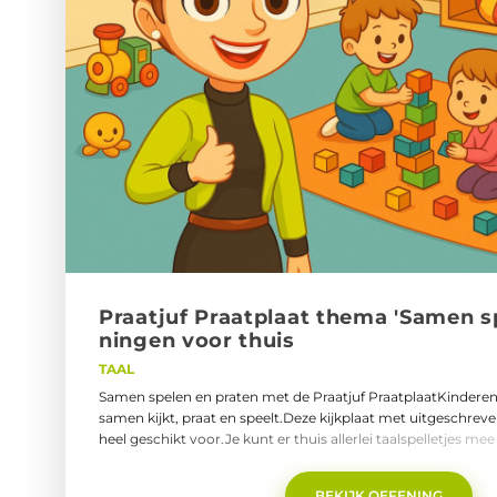
Praat­juf Praat­plaat thema 'Samen spe
nin­gen voor thuis
TAAL
Samen spelen en praten met de Praatjuf PraatplaatKinderen 
samen kijkt, praat en speelt.Deze kijkplaat met uitgeschrev
heel geschikt voor.Je kunt er thuis allerlei taalspelletjes me
woordenschat, het stellen en beantwoorden van vragen én h
opdrachten.praatjuf-praatplaat-thema-samen-spelen.pdf
BEKIJK OEFENING