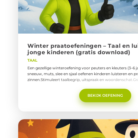
Win­ter praatoe­fe­nin­gen – Taal en lu
jonge kin­de­ren (gra­tis down­load)
TAAL
Een gezellige winteroefening voor peuters en kleuters (3–6 
sneeuw, muts, slee en sjaal oefenen kinderen luisteren en pr
zinnen.Stimuleert taalbegrip, uitspraak en woordenschat.G
thuis of in de logopediepraktijk te gebruiken.praatjuf-praa
winter-jonge-kinderen-tot-en-met-groep-3.pdf
BEKIJK OEFENING