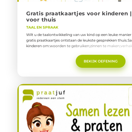
Gra­tis praat­kaart­jes voor kin­de­ren | 
voor thuis
TAAL EN SPRAAK
Wilt u de taalontwikkeling van uw kind op een leuke manier
gratis praatkaartjes ontstaan de leukste gesprekken thuis.S
kinderen om:woorden te gebruiken;zinnen te maken;verhal
vertellen;zelfvertrouwen op te bouwen.Gebruik de kaartjes:t
eten;onderweg;voor het slapengaan;of gewoon tussendoor
BEKIJK OEFENING
thuis zo belangrijk?Kleine dagelijkse gesprekjes hebben een
taalontwikkeling van kinderen. Door samen te praten leert 
luisteren;reageren;vertellen;nadenken over taal.Wat leert u
vertellenWoorden gebruikenZinnen makenFantasie inzetten
reagerenLeeftijd: 3–8 jaar👉 Download gratis de Praatkaartj
(PDF)Praatjuf Praatoefening Praatkaartjes voor thuis.pdf