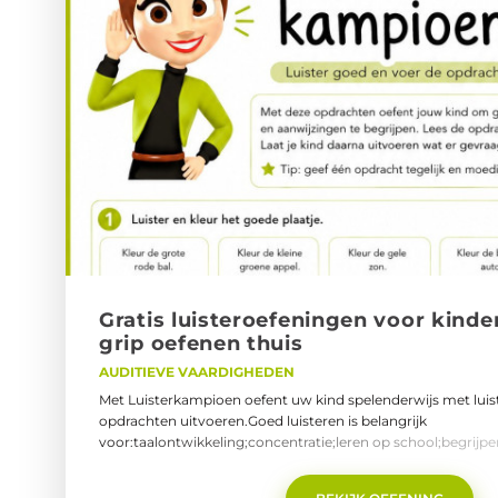
Gra­tis luis­ter­oe­fe­nin­gen voor kin­de
grip oe­fe­nen thuis
AUDITIEVE VAARDIGHEDEN
Met Luisterkampioen oefent uw kind spelenderwijs met luist
opdrachten uitvoeren.Goed luisteren is belangrijk
voor:taalontwikkeling;concentratie;leren op school;begrij
korte opdrachten leert uw kind beter:aanwijzingen begrijp
vasthouden;luisteren naar details.De oefeningen zijn actief,