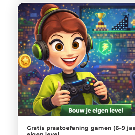
Gra­tis praatoe­fe­ning gamen (6–9 ja
eigen level