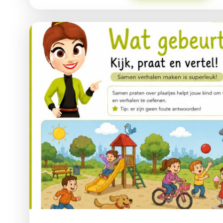
ongemerkt met:woordenschat;taalbegrip;luisteren;fantasie
leert uw kind?Woordenschat vergrotenLuisteren naar verh
begrijpenZelf vertellenFantasie en taal combinerenLeeftijd
gratis het werkblad Samen lezen &amp; praten (PDF)praatj
lezen-praten.pdf