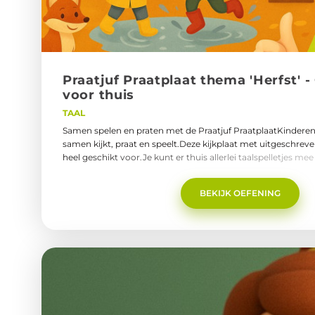
Praat­juf Praat­plaat thema 'Herfst' - 
voor thuis
TAAL
Samen spelen en praten met de Praatjuf PraatplaatKinderen 
samen kijkt, praat en speelt.Deze kijkplaat met uitgeschrev
heel geschikt voor.Je kunt er thuis allerlei taalspelletjes me
woordenschat, het stellen en beantwoorden van vragen én h
opdrachten.praatjuf-praatplaat-thema-herfst-2.pdf
BEKIJK OEFENING