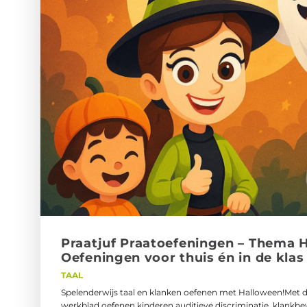
Praat­juf Praatoe­fe­nin­gen – Thema H
Oe­fe­nin­gen voor thuis én in de klas
TAAL
Spelenderwijs taal en klanken oefenen met Halloween!Met di
werkblad oefenen kinderen auditieve discriminatie, klankbe