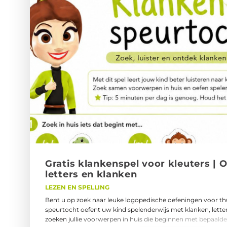
het vaak hilarisch om volwassenen te corrigeren.4. De krach
beweging 🚲Veel kinderen praten makkelijker:tijdens
fietsen,wandelen,zwemmen,springen,of bouwen.Dat komt
om:spanning te verlagen,aandacht vast te houden,en taal m
maken.Daardoor ontstaan vaak langere en spontanere ges
Gra­tis klan­ken­spel voor kleu­ters | 
let­ters en klan­ken
LEZEN EN SPELLING
Bent u op zoek naar leuke logopedische oefeningen voor th
speurtocht oefent uw kind spelenderwijs met klanken, lette
zoeken jullie voorwerpen in huis die beginnen met bepaalde