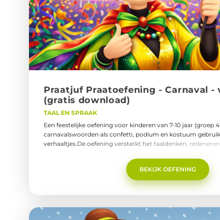
Praat­juf Praatoe­fe­ning - Car­na­val -
(gra­tis down­load)
TAAL EN SPRAAK
Een feestelijke oefening voor kinderen van 7-10 jaar (groep 
carnavalswoorden als confetti, podium en kostuum gebruik
verhaaltjes.De oefening versterkt het taaldenken, redeneren
woordenschat.Gratis te downloaden en thuis of in de logope
gebruiken.Praatjuf Praatoefening - thema Carnaval.pdf
BEKIJK OEFENING