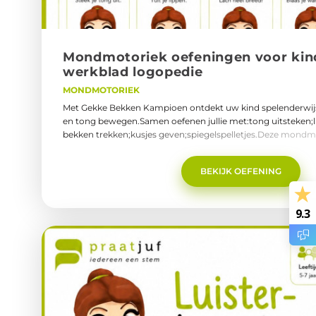
Mond­mo­to­riek oe­fe­nin­gen voor kin­d
werk­blad lo­go­pe­die
MONDMOTORIEK
Met Gekke Bekken Kampioen ontdekt uw kind spelenderwij
en tong bewegen.Samen oefenen jullie met:tong uitsteken;
bekken trekken;kusjes geven;spiegelspelletjes.Deze mondmo
leuk, laagdrempelig en ideaal voor thuis.Waarom zijn mon
belangrijk?Mondmotoriek helpt kinderen bewuster te word
BEKIJK OEFENING
mondbewegingen. Dat kan ondersteuning bieden
bij:uitspraak;articulatie;mondbewustzijn;ademcontrole.Wat 
MondbewustzijnLippen en tong bewegenAdemcontrole o
9.3
versterkenZelfvertrouwen vergrotenLeeftijd: 4–7 jaar👉 Dow
werkblad Gekke Bekken Kampioen (PDF)Praatjuf Praatoefe
Kampioen.pdf