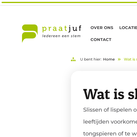
OVER ONS
LOCATI
CONTACT
U bent hier:
Home
Wat is 
Wat is s
Slissen of lispelen
leeftijden voorkome
tongspieren of te w