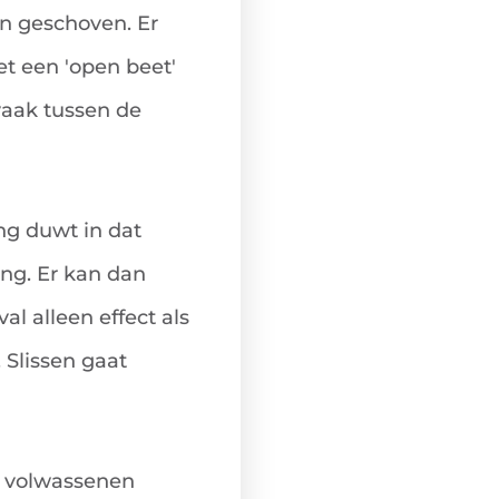
en geschoven. Er
t een 'open beet'
vaak tussen de
ng duwt in dat
ing. Er kan dan
al alleen effect als
Slissen gaat
f, volwassenen