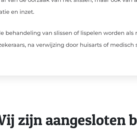
af van de oorzaak van het slissen, maar ook van a
atie en inzet.
e behandeling van slissen of lispelen worden als 
ekeraars, na verwijzing door huisarts of medisch s
ij zijn aangesloten b