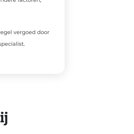
ndere factoren,
regel vergoed door
pecialist.
ij