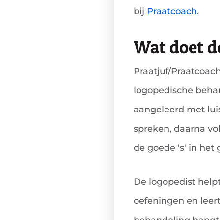
bij
Praatcoach
.
Wat doet d
Praatjuf/Praatcoach
logopedische behan
aangeleerd met luis
spreken, daarna vol
de goede 's' in he
De logopedist help
oefeningen en leert