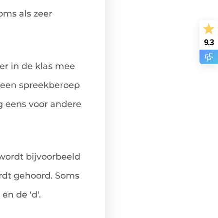
oms als zeer
9.3
 er in de klas mee
 een spreekberoep
og eens voor andere
wordt bijvoorbeeld
rdt gehoord. Soms
en de 'd'.