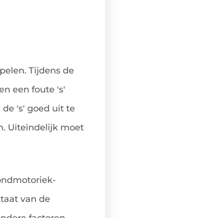
spelen. Tijdens de
n een foute 's'
de 's' goed uit te
n. Uiteindelijk moet
ondmotoriek-
ltaat van de