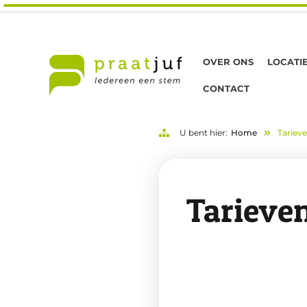
OVER ONS
LOCATI
CONTACT
U bent hier:
Home
Tariev
Tarieve