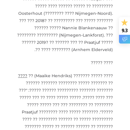
????? ???? ?????? ????? ?? ?????????
Oosterhout (???????? ???? Nijmegen-Noord).
??? ??? 2018? ?? ????????? ??? ????? ???????
?????? ????? Nannie Blankenaauw ??
9.3
???????? ????????? (Nijmegen-Lankforst). ???
?????? 2019? ?? ?????? ??? ?? Praatjuf ?????
?? ???? ???????? (Arnhem Elderveld).
???? ?????
????
???? ????? ??????? (Maaike Hendriks) ??
?? ??????? ????? ???????? ??????? ??????
??????? ??????? ????????? ?????? ?????: "???
??? ???? ?????. ????? ????? ???? ?? ??? ?????
???????? ?? ???????? ??? ??? ????? ?????
?????". ??????? ????? Praatjuf ???????? ????
???? ?? ???????? ?????? ?? ????? ?????????
??????? ????? ?? ?????? ?????? ?? ???????