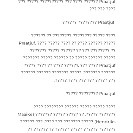
?????????? ??? ???? ?????? Praatjuf ????? ???
???? ??? ???.
Praatjuf ???????? ??????
???? ????? ???????? ???????? ?? ??????
Praatjuf. ???? ????? ???? ?? ???? ?????? ?????
??????? ????? ?????? ?? ??? ???????? ??
??????? ????? ?????? ?? ????? ?????? ?????
??????. ??? ???? Praatjuf ???? ?? ???? ?????
?????? ???????. ????? ??????? ?????? ??????
??? ????? ??? ??? ???? ?????.
Praatjuf ???????? ?????
???? ????? ????? ?????? ???????? ????
??????? ?????. ?? ????? ????? ??????? (Maaike
Hendriks) ????? ??????? ??? ????. ??? ??????
??????? ?????? ????? ?????? ?? ?????? ??