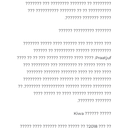
???????? ?? ??????? ???????? ??? ???????
?????????? ?? ?? ??????? ?????????? ???
????? ??????? ???????.
??????? ????????? ??????
??? ???? ??? ??? ?????? ???? ????? ???????
????????? ?????? ????????? ?? ??????
Praatjuf. ???? ???? ?????? ????? ??? ?? ?? ????
?? ???? ????? ?? ???????? ??? ???????? ???
???? ??? ?? ???? ??????? ??????? ???????
???????? ????? ?? ?????? ??????? ????????
???????? ????? ?????? ?????????? ???????. ??
??? ??????? ?????? ???? ?? ????? ????
??????? ???????.
????? ?????? Kiwa
?? ??? 2018? ?? ????? ???? ?????? ???? ?????