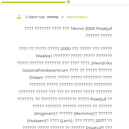
U bent hier:
Home
Marrokaans
Anno 2000 Praatjuf? ??? ???? ??????? ????
????? ??????
????? ??? ????? ??? 2000 ????? ????? ?? ????
??????? ????? ????? ??????? (Maaike
Hendriks): ???? ???? ??? ??????? ?????? ?????
?????? ????? ?? ???? Gezondheidscentrum
Didam ?????. ????? ????? ???????? ????
??????? ????? ?????? ???????? ????????
??????? ????? ??? ??? ?? ????? ????? ???????
???????. ?? ??????? ???????? ????? Praatjuf ??
????? ??????? ?????? ?????? ?? ??????
(Angeren)? ?????? (Bemmel)? ??????
(Huissen)? ???? (Lent). ??? ????? 2017? ??
?????? ????? ?????? ?? ?????? Praatjuf? ???