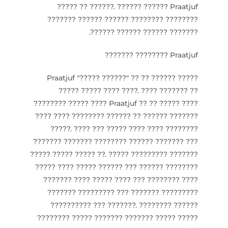
????? ?? ??????. ?????? ?????? Praatjuf
???????? ???????? ?????? ?????? ???????
??????? ?????? ?????? ??????.
Praatjuf ???????? ???????
????? ?????? Praatjuf "????? ??????" ?? ??
????? ????? ???? ????. ???? ??????? ??
???????? ????? ???? Praatjuf ?? ?? ????? ????
???? ???? ???????? ?????? ?? ?????? ???????
?????. ???? ??? ????? ???? ???? ????????
??????? ??????? ???????? ?????? ??????? ???
????? ????? ????? ??. ????? ????????? ???????
????? ???? ????? ?????? ??? ?????? ????????
??????? ???? ????? ???? ??? ???????? ????
??????? ????????? ??? ??????? ?????????
?????????? ??? ???????. ???????? ??????
???????? ????? ??????? ??????? ????? ?????