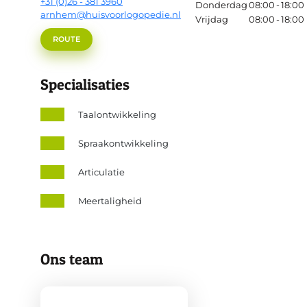
+31 (0)26 - 381 3960
Donderdag
08:00
-
18:00
arnhem@huisvoorlogopedie.nl
Vrijdag
08:00
-
18:00
ROUTE
Specialisaties
Taalontwikkeling
Spraakontwikkeling
Articulatie
Meertaligheid
Ons team