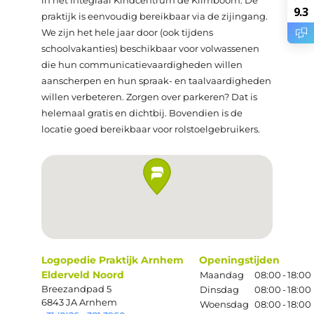
in het Integraal Kindcentrum de Klimboom. De
9.3
praktijk is eenvoudig bereikbaar via de zijingang.
We zijn het hele jaar door (ook tijdens
schoolvakanties) beschikbaar voor volwassenen
die hun communicatievaardigheden willen
aanscherpen en hun spraak- en taalvaardigheden
willen verbeteren. Zorgen over parkeren? Dat is
helemaal gratis en dichtbij. Bovendien is de
locatie goed bereikbaar voor rolstoelgebruikers.
Logopedie Praktijk Arnhem
Openingstijden
Elderveld Noord
Maandag
08:00
-
18:00
Breezandpad 5
Dinsdag
08:00
-
18:00
6843 JA Arnhem
Woensdag
08:00
-
18:00