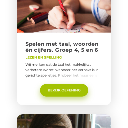
Spe­len met taal, woor­den
én cij­fers. Groep 4, 5 en 6
LEZEN EN SPELLING
Wij merken dat de taal het makkelijkst
verbeterd wordt, wanneer het verpakt is in
gerichte spelletjes. Probeer het maar eens
uit! Je zal zien dat je kind zonder strijd zijn/
haar taalvaardigheid verbeterd. Het is de
BEKIJK OEFENING
perfecte camouflage
tactiek!Naar:&nbsp;Spelen met taal,
woorden én cijfers. Groep 4, 5 en 6.