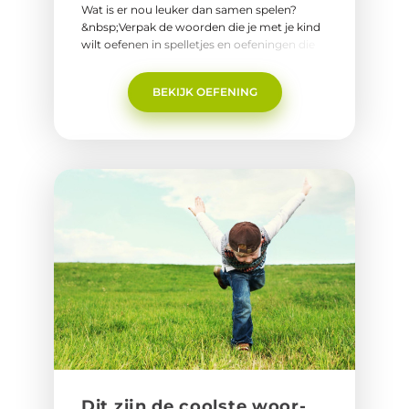
Wat is er nou leuker dan samen spelen?
&nbsp;Verpak de woorden die je met je kind
wilt oefenen in spelletjes en oefeningen die
leuk zijn om met meerdere kinderen uit te
voeren,&nbsp;Naar de 'samen- spelen
BEKIJK OEFENING
woordspelletjes'
Dit zijn de coo­l­ste woor­