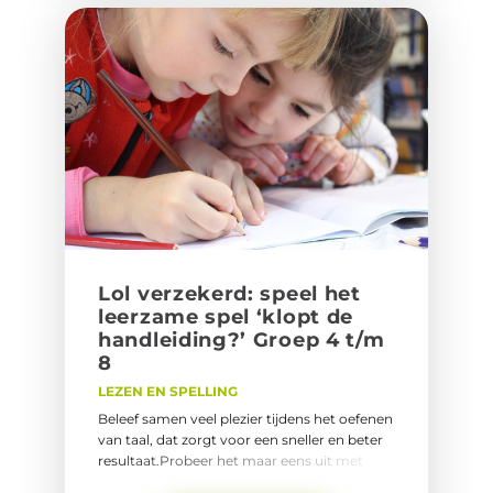
kind!Naar de b/d, letter en verhaal spelletjes.
Lol ver­ze­kerd: speel het
leer­za­me spel ‘klopt de
hand­lei­ding?’ Groep 4 t/m
8
LEZEN EN SPELLING
Beleef samen veel plezier tijdens het oefenen
van taal, dat zorgt voor een sneller en beter
resultaat.Probeer het maar eens uit met
deze oefeningen voor kinderen vanaf groep