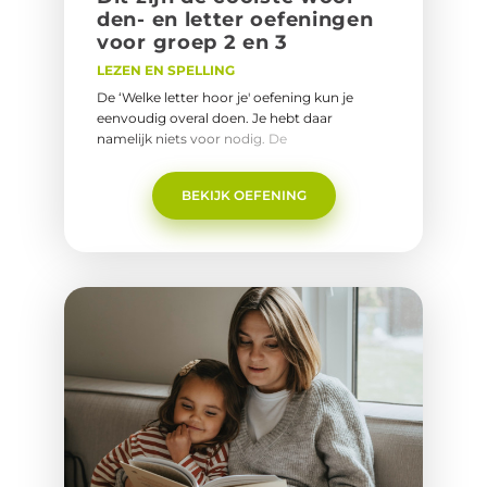
den- en let­ter oe­fe­nin­gen
voor groep 2 en 3
LEZEN EN SPELLING
De ‘Welke letter hoor je' oefening kun je
eenvoudig overal doen. Je hebt daar
namelijk niets voor nodig. De
voorbereidingen voor ‘Stop het woord’
nemen &nbsp;wel een paar minuten in
BEKIJK OEFENING
beslag. Daar staat tegenover dat dit spel
doorgaans veel lol oplevert.&nbsp;Naar de
Coole oefeningen