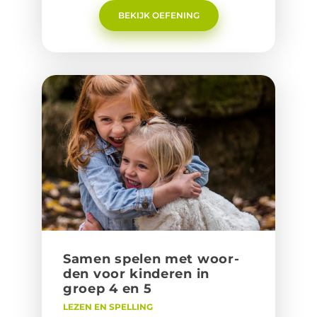
4…Naar de ‘lol verzekerd’ pagina.
BEKIJK OEFENING
Samen spe­len met woor­
den voor kin­de­ren in
groep 4 en 5
LEZEN EN SPELLING