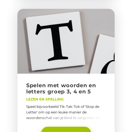
Spe­len met woor­den en
let­ters groep 3, 4 en 5
LEZEN EN SPELLING
Speel bijvoorbeeld Tik-Tak-Tok of 'Stop de
Letter' om op een leuke manier de
woordenschat van je kind te vergroten en
del letters te oefenen. Pas eenvoudig de
moeilijkheidsgraad aan.&nbsp;Naar Spelen