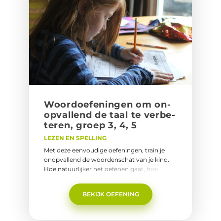
Woord­oe­fe­nin­gen om on­
op­val­lend de taal te ver­be­
te­ren, groep 3, 4, 5
LEZEN EN SPELLING
Met deze eenvoudige oefeningen, train je
onopvallend de woordenschat van je kind.
Hoe natuurlijker het oefenen gaat, hoe
sneller je kind nieuwe woorden
leert.Gebruik&nbsp;deze eenvoudige
BEKIJK OEFENING
oefeningen daarvoor.