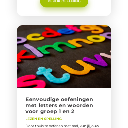
BEKIJK OEFENING
met Woorden en letters.
Een­vou­di­ge oe­fe­nin­gen
met let­ters en woor­den
voor groep 1 en 2
LEZEN EN SPELLING
Door thuis te oefenen met taal, kun jij jouw