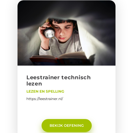
Lees­trai­ner tech­nisch
lezen
LEZEN EN SPELLING
https://leestrainer.nl/
BEKIJK OEFENING