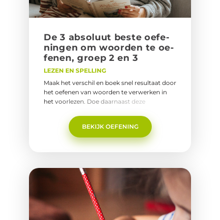
De 3 ab­so­luut beste oe­fe­
nin­gen om woor­den te oe­
fe­nen, groep 2 en 3
LEZEN EN SPELLING
Maak het verschil en boek snel resultaat door
het oefenen van woorden te verwerken in
het voorlezen. Doe daarnaast deze
eenvoudige oefeningen gedurende de dag,
gewoon tussendoor! Dit zorgt ervoor dat het
BEKIJK OEFENING
niet als 'leren voelt' en dat je kind sprongen
vooruit kan maken in de
taalontwikkeling.Naar de 3 absoluut beste
oefeningen