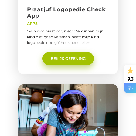
Praat­juf Lo­go­pe­die Check
App
APPS
"Mijn kind praat nog niet." "Ze kunnen mijn
kind niet goed verstaan, heeft mijn kind
logopedie nodig"Check het snel en
eenvoudig met de gratis Praatjuf AppGa naar
de App pagina.
BEKIJK OEFENING
9.3