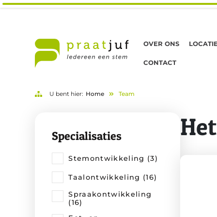
OVER ONS
LOCATI
CONTACT
U bent hier:
Home
Team
Het
Specialisaties
Stemontwikkeling (3)
Taalontwikkeling (16)
Spraakontwikkeling
(16)