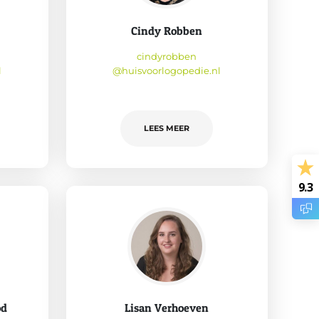
Cindy Robben
cindyrobben
l
@huisvoorlogopedie.nl
LEES MEER
9.3
od
Lisan Verhoeven