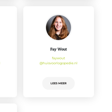
Fay Wout
faywout
l
@huisvoorlogopedie.nl
LEES MEER