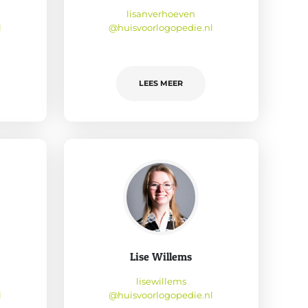
lisanverhoeven
l
@huisvoorlogopedie.nl
LEES MEER
Lise Willems
lisewillems
l
@huisvoorlogopedie.nl