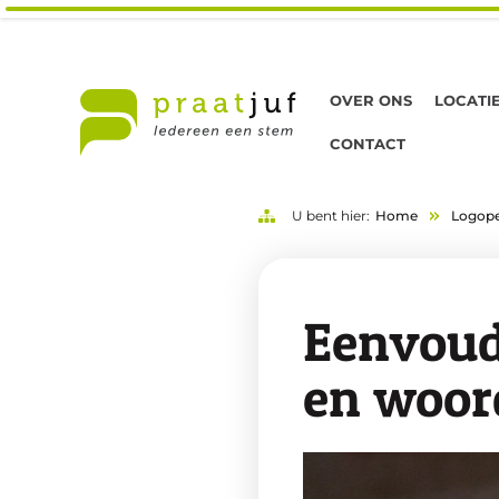
OVER ONS
LOCATI
CONTACT
U bent hier:
Home
Logope
Eenvoud
en woord