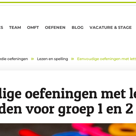
ES
TEAM
OMFT
OEFENEN
BLOG
VACATURE & STAGE
die oefeningen
Lezen en spelling
Eenvoudige oefeningen met lett
ige oefeningen met l
en voor groep 1 en 2