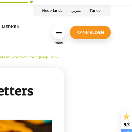
Nederlands
مغربي
Türkler
MERKEN
AANMELDEN
MENU
ers en woorden voor groep 1 en 2
etters
9.3