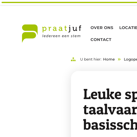
OVER ONS
LOCATI
CONTACT
U bent hier:
Home
Logope
Leuke sp
taalvaar
basissch