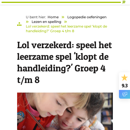
U bent hier:
Home
Logopedie oefeningen
Lezen en spelling
Lol verzekerd: speel het leerzame spel ‘klopt de
handleiding?’ Groep 4 t/m 8
Lol verzekerd: speel het
leerzame spel 'klopt de
handleiding?' Groep 4
t/m 8
9.3