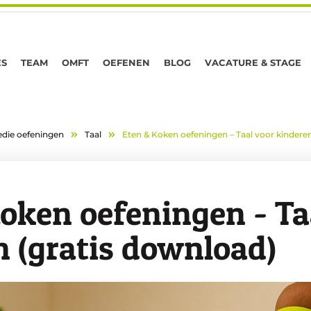
ES
TEAM
OMFT
OEFENEN
BLOG
VACATURE & STAGE
die oefeningen
Taal
Eten & Koken oefeningen – Taal voor kinderen
oken oefeningen - Ta
n (gratis download)