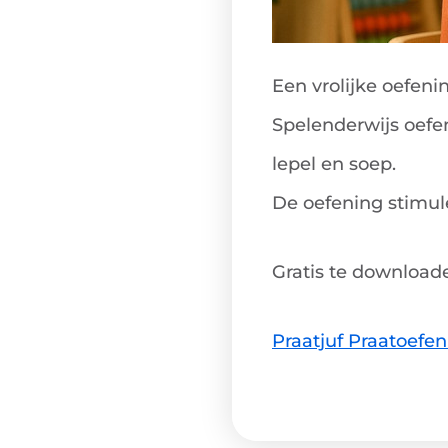
Een vrolijke oefen
Spelenderwijs oefe
lepel
en
soep
.
De oefening stimul
Gratis te downloade
Praatjuf Praatoefe