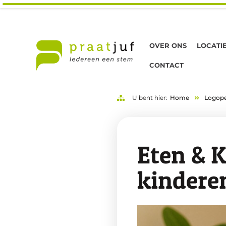
OVER ONS
LOCATI
CONTACT
U bent hier:
Home
Logope
Eten & K
kindere