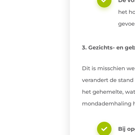
De vo
het ho
gevoe
3. Gezichts- en geb
Dit is misschien w
verandert de stand
het gehemelte, wat
mondademhaling ha
Bij o