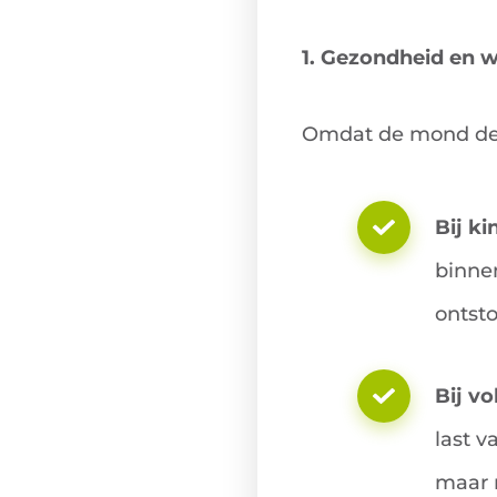
1. Gezondheid en w
Omdat de mond de luc
Bij ki
binnen
ontst
Bij v
last v
maar 