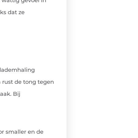
 wattig gevoel in
ks dat ze
ndademhaling
 rust de tong tegen
aak. Bij
r smaller en de