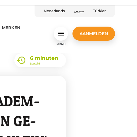
Nederlands
مغربي
Türkler
MERKEN
AANMELDEN
MENU
6 minuten
Leestijd
­ADEM­
EN GE­