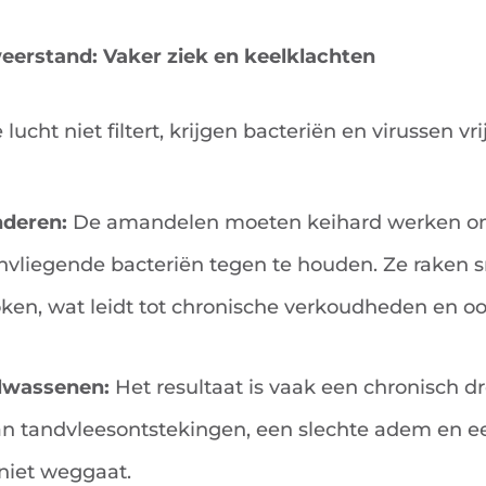
eerstand: Vaker ziek en keelklachten
ht niet filtert, krijgen bacteriën en virussen vrij
nderen:
De amandelen moeten keihard werken om
vliegende bacteriën tegen te houden. Ze raken sn
oken, wat leidt tot chronische verkoudheden en o
olwassenen:
Het resultaat is vaak een chronisch d
an tandvleesontstekingen, een slechte adem en ee
niet weggaat.