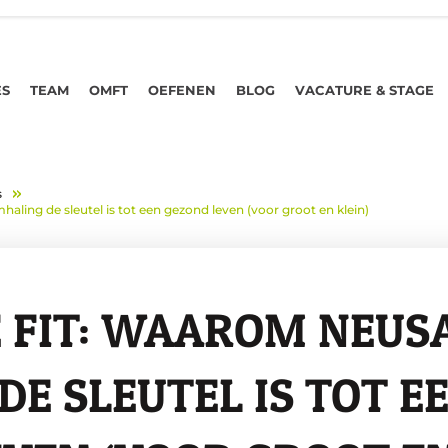
ES
TEAM
OMFT
OEFENEN
BLOG
VACATURE & STAGE
s
ling de sleutel is tot een gezond leven (voor groot en klein)
 FIT: WAAR­OM NEUS
DE SLEU­TEL IS TOT E