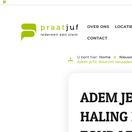
OVER ONS
LOCATI
CONTACT
U bent hier:
Home
Nieuw
Adem je fit: Waarom neusademha
ADEM JE
HA­LING 