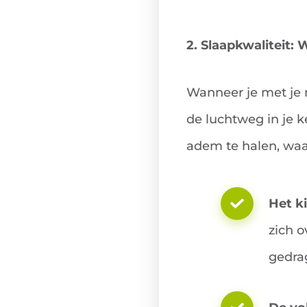
2. Slaapkwaliteit
Wanneer je met je 
de luchtweg in je 
adem te halen, waar
Het k
zich o
gedrag