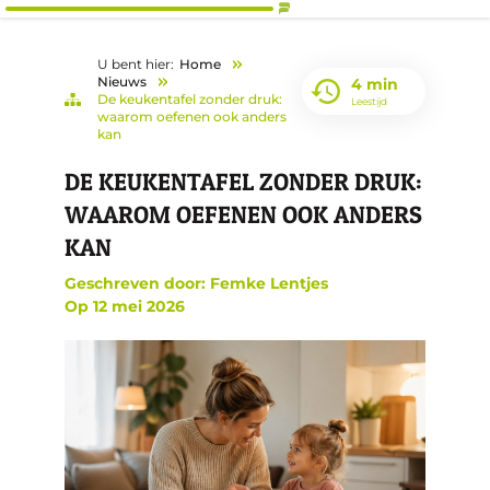
U bent hier:
Home
Nieuws
4 min
De keukentafel zonder druk:
Leestijd
waarom oefenen ook anders
kan
DE KEU­KEN­TA­FEL ZON­DER DRUK:
WAAR­OM OE­FE­NEN OOK AN­DERS
KAN
Geschreven door: Femke Lentjes
Op
12 mei 2026