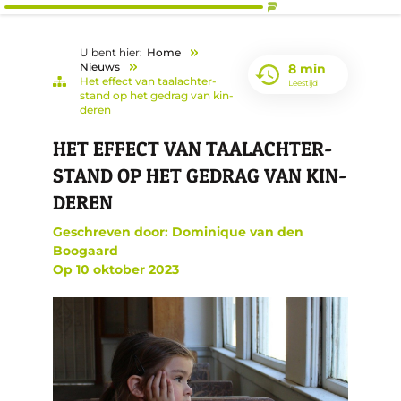
U bent hier:
Home
Nieuws
8 min
Het ef­fect van taa­lachter­
Leestijd
stand op het ge­drag van kin­
de­r­en
HET EF­FECT VAN TAA­LACH­TER­­
STAND OP HET GE­DRAG VAN KIN­
DE­R­EN
Geschreven door: Dominique van den
Boogaard
Op
10 oktober 2023