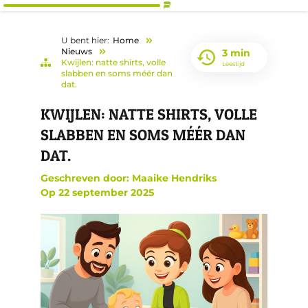
U bent hier:
Home
Nieuws
3 min
Kwijlen: natte shirts, volle
Leestijd
slabben en soms méér dan
dat.
KWIJ­LEN: NATTE SHIRTS, VOLLE
SLAB­BEN EN SOMS MÉÉR DAN
DAT.
Geschreven door: Maaike Hendriks
Op
22 september 2025