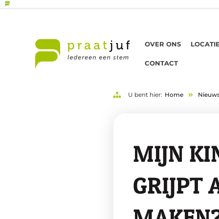
OVER ONS
LOCATI
CONTACT
U bent hier:
Home
Nieuw
MIJN KI
GRIJPT 
MAKEN