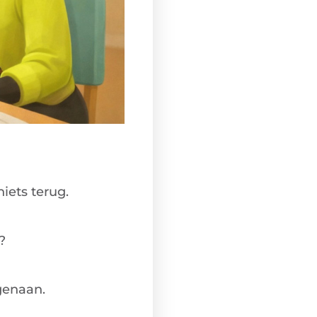
niets terug.
?
egenaan.