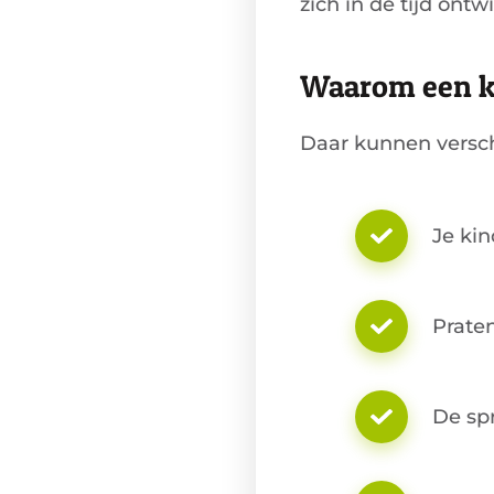
zich in de tijd ontwi
Waarom een kin
Daar kunnen versch
Je kin
Praten
De spr