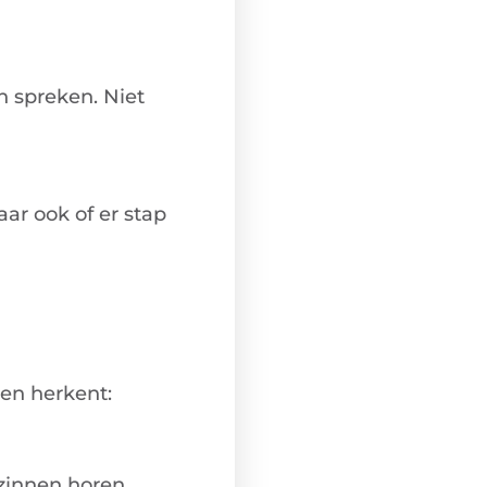
n spreken. Niet
aar ook of er stap
len herkent:
 zinnen horen