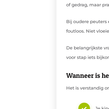
of gedrag, maar pr
Bij oudere peuters 
foutloos. Niet vloe
De belangrijkste vr
voor stap iets bijko
Wanneer is het
Het is verstandig o
Je ki