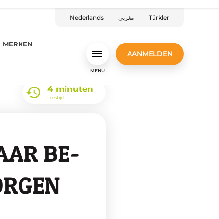
Nederlands
مغربي
Türkler
MERKEN
AANMELDEN
MENU
4 minuten
?
Leestijd
AAR BE­
OR­GEN