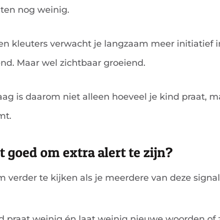
aten nog weinig.
en kleuters verwacht je langzaam meer initiatief i
iend. Maar wel zichtbaar groeiend.
aag is daarom niet alleen hoeveel je kind praat, m
mt.
 goed om extra alert te zijn?
m verder te kijken als je meerdere van deze signa
nd praat weinig én laat weinig nieuwe woorden of