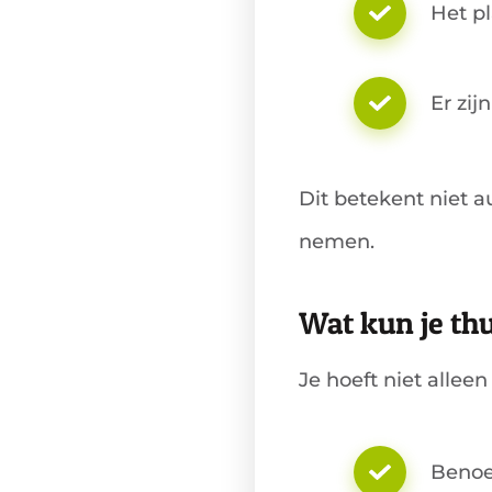
Het p
Er zi
Dit betekent niet a
nemen.
Wat kun je th
Je hoeft niet allee
Benoem