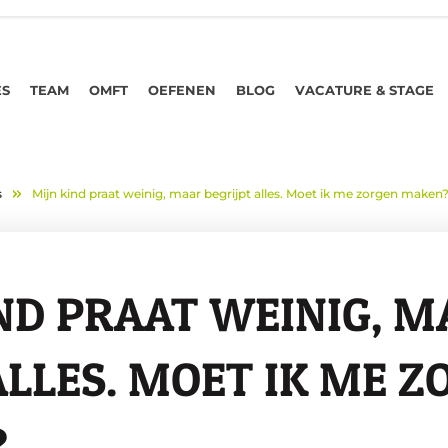
ES
TEAM
OMFT
OEFENEN
BLOG
VACATURE & STAGE
s
Mijn kind praat weinig, maar begrijpt alles. Moet ik me zorgen maken
ND PRAAT WEI­NIG, M
ALLES. MOET IK ME Z
?