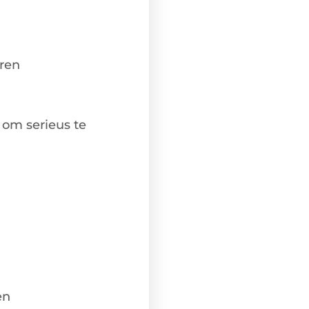
ren
n om serieus te
en