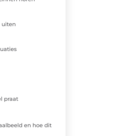
 uiten
tuaties
l praat
aalbeeld en hoe dit