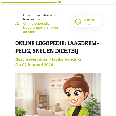
U bent hier:
Home
Nieuws
2 min
Online logopedie:
Leestijd
laagdrempelig, snel en
dichtbij
ON­LI­NE LO­GO­PE­DIE: LAAG­DREM­
PE­LIG, SNEL EN DICHT­BIJ
Geschreven door: Maaike Hendriks
Op
02 februari 2026