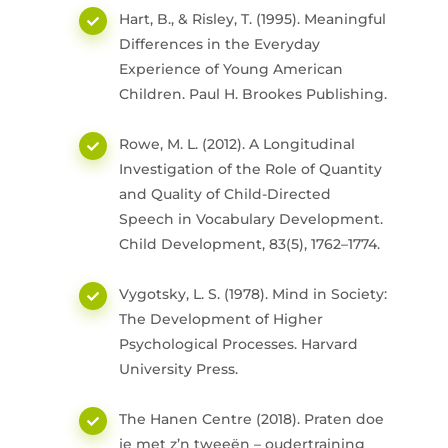
Hart, B., & Risley, T. (1995).
Meaningful
Differences in the Everyday
Experience of Young American
Children.
Paul H. Brookes Publishing.
Rowe, M. L. (2012).
A Longitudinal
Investigation of the Role of Quantity
and Quality of Child-Directed
Speech in Vocabulary Development.
Child Development, 83(5), 1762–1774.
Vygotsky, L. S. (1978).
Mind in Society:
The Development of Higher
Psychological Processes.
Harvard
University Press.
The Hanen Centre (2018).
Praten doe
je met z’n tweeën – oudertraining