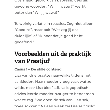
Overmatig gebruik van babytaal. Gebruik
gewone woorden.
“Wil jij water?”
werkt
beter dan
“Wil jij wawa?”
Te weinig variatie in reacties. Zeg niet alleen
“Goed zo”
, maar ook
“Wat zeg jij dat
duidelijk!”
of
“Ik hoor dat je goed hebt
geoefend.”
Voorbeelden uit de praktijk
van Praatjuf
Casus 1 – De stille ochtend
Lisa van drie praatte nauwelijks tijdens het
aankleden. Haar moeder vroeg vaak wat ze
wilde, maar Lisa bleef stil. Na logopedisch
advies leerde moeder rustiger te benoemen
wat ze zag.
“We doen de sok aan. Eén sok,
twee sokken.”
Na een week zei Lisa zelf
“sok”
,