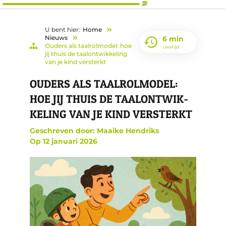
U bent hier:
Home
Nieuws
6 min
Ouders als taalrolmodel: hoe
Leestijd
jij thuis de taalontwikkeling
van je kind versterkt
OUDERS ALS TAALROL­MODEL:
HOE JIJ THUIS DE TAALONT­WIK­
KELING VAN JE KIND VERSTERKT
Geschreven door: Maaike Hendriks
Op
12 januari 2026