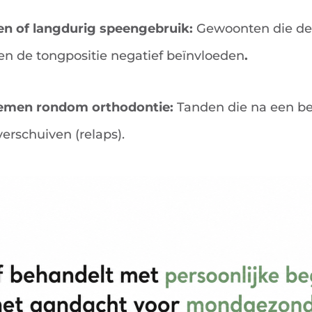
n of langdurig speengebruik:
Gewoonten die de
en de tongpositie negatief beïnvloeden
.
emen rondom orthodontie:
Tanden die na een b
erschuiven (relaps).