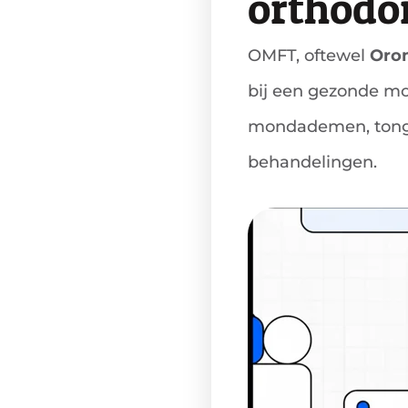
orthodo
OMFT, oftewel
Orom
bij een gezonde mo
mondademen, tongp
behandelingen.