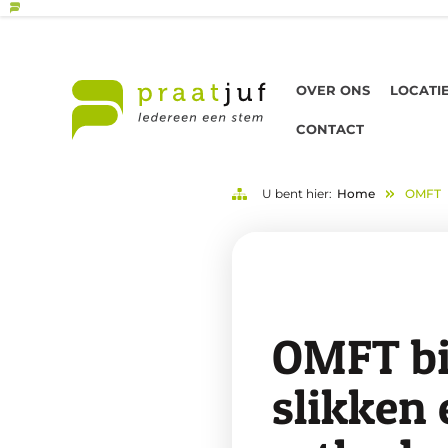
OVER ONS
LOCATI
CONTACT
U bent hier:
Home
OMFT
OMFT bi
slikken 