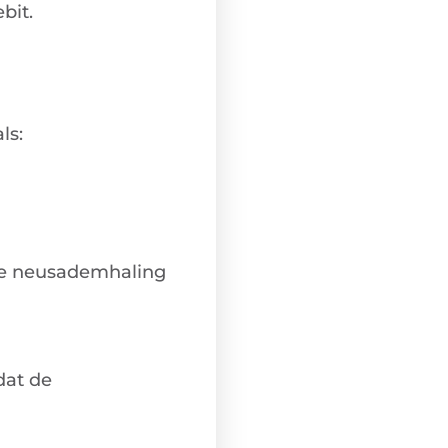
bit.
ls:
ie neusademhaling
dat de