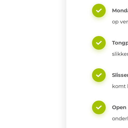
Mond
op ve
Tongp
slikken
Slisse
komt b
Open 
onder