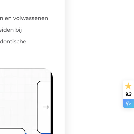
en en volwassenen
iden bij
dontische
9.3