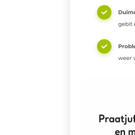
Duime
gebit 
Probl
weer v