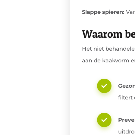
Slappe spieren:
Van
Waarom beh
Het niet behandele
aan de kaakvorm en
Gezon
filter
Preve
uitdr