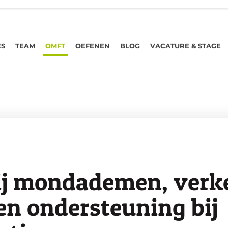
ES
TEAM
OMFT
OEFENEN
BLOG
VACATURE & STAGE
j mondademen, verk
en ondersteuning bij