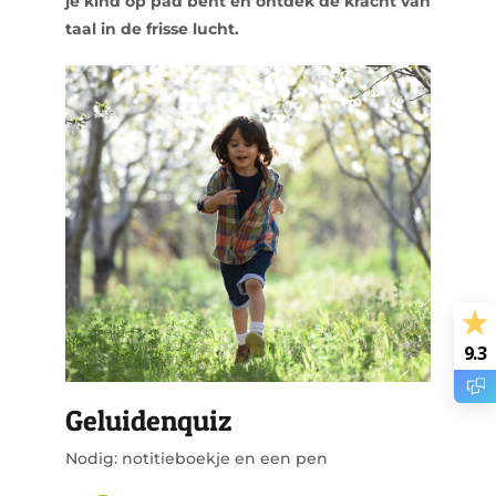
je kind op pad bent en ontdek de kracht van
taal in de frisse lucht.
9.3
Geluidenquiz
Nodig: notitieboekje en een pen